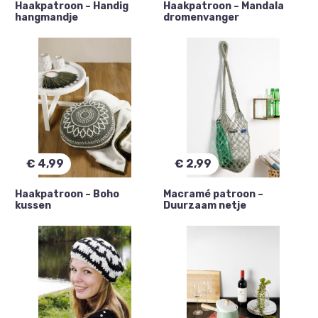
Haakpatroon – Handig
Haakpatroon – Mandala
hangmandje
dromenvanger
€
4,99
€
2,99
Haakpatroon – Boho
Macramé patroon –
kussen
Duurzaam netje