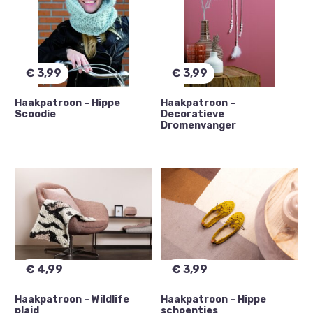
€
3,99
€
3,99
Haakpatroon – Hippe
Haakpatroon –
Scoodie
Decoratieve
Dromenvanger
€
4,99
€
3,99
Haakpatroon – Wildlife
Haakpatroon – Hippe
plaid
schoentjes