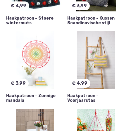
€
4,99
€
3,99
Haakpatroon – Stoere
Haakpatroon – Kussen
wintermuts
Scandinavische stijl
€
3,99
€
4,99
Haakpatroon – Zonnige
Haakpatroon –
mandala
Voorjaarstas