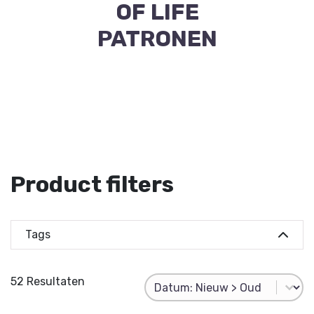
OF LIFE
PATRONEN
Product filters
Tags
Tag buttons
All
haakpatroon
haken
Product Sorting
52 Resultaten
Sort content
macrame
haakpatronen