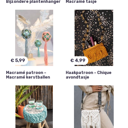
Bijzondere plantenhanger
Macramé tasje
€
5,99
€
4,99
Macramé patroon –
Haakpatroon – Chique
Macramé kerstballen
avondtasje