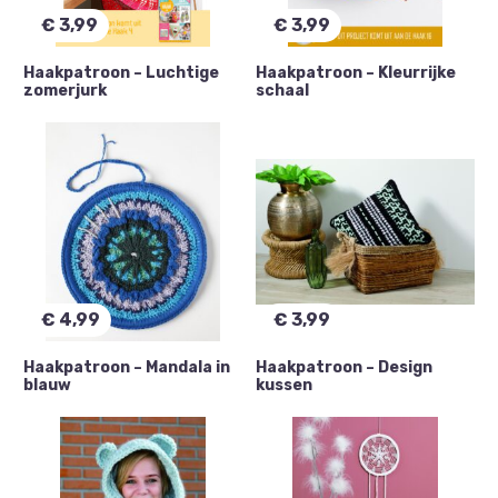
€
3,99
€
3,99
Haakpatroon – Luchtige
Haakpatroon – Kleurrijke
zomerjurk
schaal
€
4,99
€
3,99
Haakpatroon – Mandala in
Haakpatroon – Design
blauw
kussen