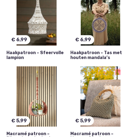
€
6,99
€
6,99
Haakpatroon – Sfeervolle
Haakpatroon – Tas met
lampion
houten mandala’s
€
5,99
€
5,99
Macramé patroon –
Macramé patroon –