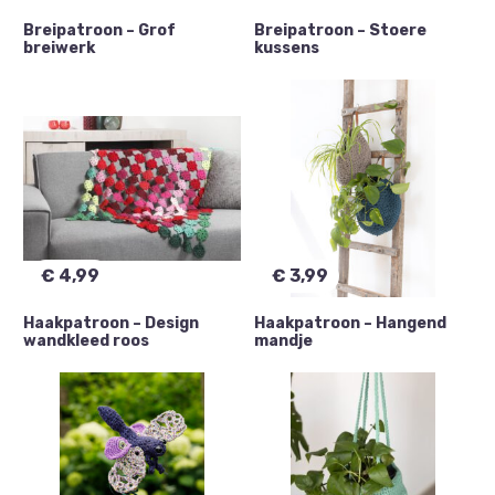
Breipatroon – Grof
Breipatroon – Stoere
breiwerk
kussens
€
4,99
€
3,99
Haakpatroon – Design
Haakpatroon – Hangend
wandkleed roos
mandje