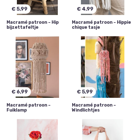
€
5,99
€
4,99
Macramé patroon – Hip
Macramé patroon – Hippie
bijzettafeltje
chique tasje
€
6,99
€
5,99
Macramé patroon –
Macramé patroon –
Fuiklamp
Windlichtjes