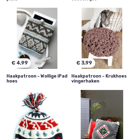
€
4,99
€
3,99
Haakpatroon – Wollige iPad
Haakpatroon – Krukhoes
hoes
vingerhaken