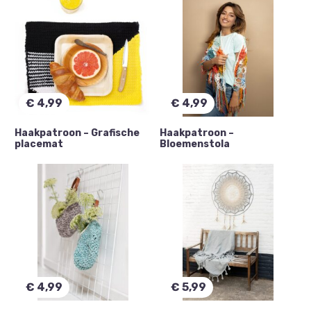
€
4,99
€
4,99
Haakpatroon – Grafische
Haakpatroon –
placemat
Bloemenstola
€
4,99
€
5,99