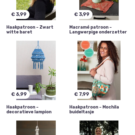
€
3,99
€
3,99
Haakpatroon – Zwart
Macramé patroon –
witte baret
Langwerpige onderzetter
€
6,99
€
7,99
Haakpatroon –
Haakpatroon – Mochila
decoratieve lampion
buideltasje