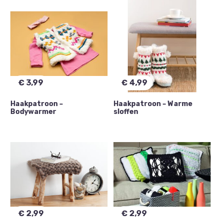
€
3,99
€
4,99
Haakpatroon –
Haakpatroon – Warme
Bodywarmer
sloffen
€
2,99
€
2,99