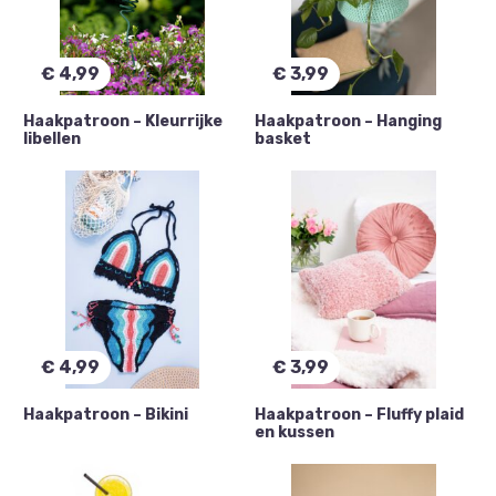
€
4,99
€
3,99
Haakpatroon – Kleurrijke
Haakpatroon – Hanging
libellen
basket
€
4,99
€
3,99
Haakpatroon – Bikini
Haakpatroon – Fluffy plaid
en kussen