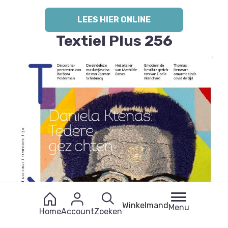
LEES HIER ONLINE
Textiel Plus 256
Winkelmand
Menu
Home
Account
Zoeken