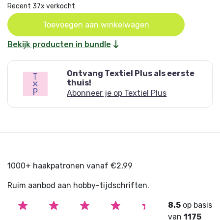
Recent 37x verkocht
Oorspronkelijke
Huidige
Toevoegen aan winkelwagen
prijs
prijs
Bekijk producten in bundle
was:
is:
€ 39,96.
€ 24,99.
Ontvang Textiel Plus als eerste
thuis!
Abonneer je op Textiel Plus
1000+ haakpatronen vanaf €2,99
Ruim aanbod aan hobby-tijdschriften.
8.5
op basis
van
1175