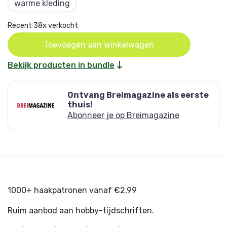
warme kleding
Recent 38x verkocht
Oorspronkelijke
Huidige
Toevoegen aan winkelwagen
prijs
prijs
Bekijk producten in bundle
was:
is:
€ 24,48.
€ 14,99.
Ontvang Breimagazine als eerste
thuis!
Abonneer je op Breimagazine
1000+ haakpatronen vanaf €2,99
Ruim aanbod aan hobby-tijdschriften.