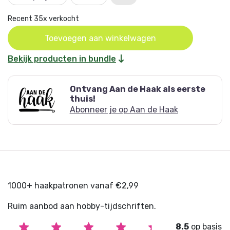
Recent 35x verkocht
Oorspronkelijke
Huidige
Toevoegen aan winkelwagen
prijs
prijs
Bekijk producten in bundle
was:
is:
€ 14,49.
€ 11,99.
Ontvang Aan de Haak als eerste
thuis!
Abonneer je op Aan de Haak
1000+ haakpatronen vanaf €2,99
Ruim aanbod aan hobby-tijdschriften.
8.5
op basis