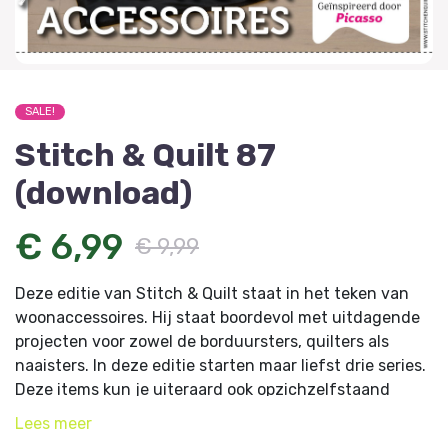
SALE!
Stitch & Quilt 87
(download)
€ 6,99
€ 9,99
Deze editie van Stitch & Quilt staat in het teken van
woonaccessoires. Hij staat boordevol met uitdagende
projecten voor zowel de borduursters, quilters als
naaisters. In deze editie starten maar liefst drie series.
Deze items kun je uiteraard ook opzichzelfstaand
gebruiken. Ga aan de slag met een wandkleed
Lees
meer
geïnspireerd op Picasso en start met deel 1 van een