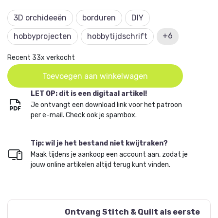
'stilleven' van 3D orchideeën.
3D orchideeën
borduren
DIY
Deze editie is onderdeel van het Stitch en Quilt
+6
hobbyprojecten
hobbytijdschrift
abonnement.
Geen abonnee? Meld je hier aan.
Recent 33x verkocht
Oorspronkelijke
Huidige
Toevoegen aan winkelwagen
prijs
prijs
LET OP: dit is een digitaal artikel!
was:
is:
Je ontvangt een download link voor het patroon
€ 9,99.
€ 6,99.
per e-mail. Check ook je spambox.
Tip: wil je het bestand niet kwijtraken?
Maak tijdens je aankoop een account aan, zodat je
jouw online artikelen altijd terug kunt vinden.
Ontvang Stitch & Quilt als eerste