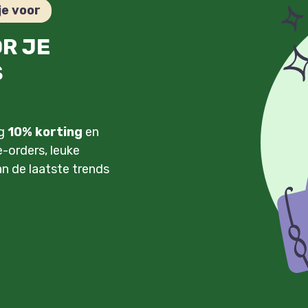
je voor
OR JE
S
ng
10% korting
en
-orders, leuke
an de laatste trends