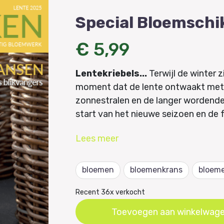
Special Bloemschi
€ 5,99
Lentekriebels...
Terwijl de winter zi
moment dat de lente ontwaakt met ee
zonnestralen en de langer wordende
start van het nieuwe seizoen en de f
Laat je inspireren door kleurrijke b
Lees
meer
Muscari in combinaties die je sprak
tafel? Ontdek hoe je gasten verbluf
bloemen
bloemenkrans
bloem
cachet geeft. Onze vakkundige bloe
je interieur en exterieur op te fleure
Recent 36x verkocht
kleine gelukjes op je pad.
Toevoegen aan winkelwag