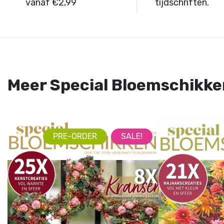
vanaf €2,99
tijdschriften.
Meer Special Bloemschikke
PRE-ORDER
SALE!