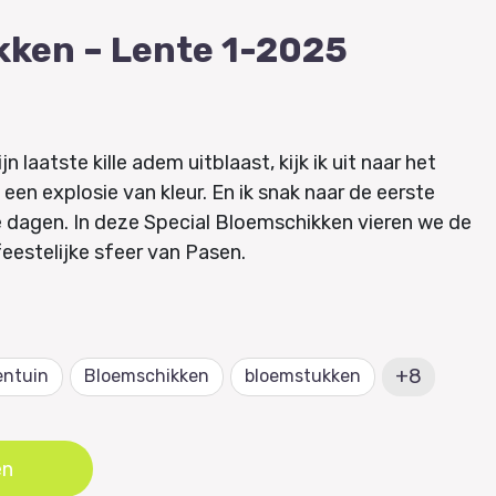
kken – Lente 1-2025
jn laatste kille adem uitblaast, kijk ik uit naar het
n explosie van kleur. En ik snak naar de eerste
 dagen. In deze Special Bloemschikken vieren we de
eestelijke sfeer van Pasen.
loemencreaties – van stralend geel tot charmant
eloos maken. Uitpakken met een piekfijn gedekte
t met decoratie die een brunch of etentje extra
+8
entuin
Bloemschikken
bloemstukken
mbinders tonen magnifieke creaties en kransen om
n. Vul je huis met kleur en vrolijkheid en geniet van de
en