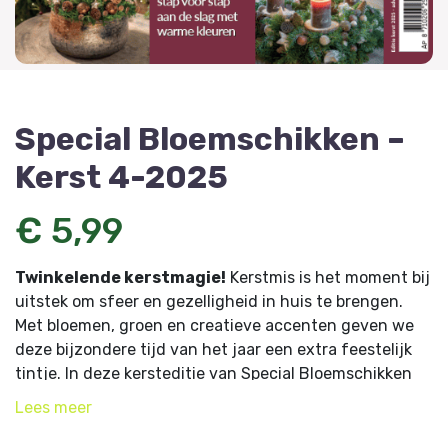
Special Bloemschikken –
Kerst 4-2025
€ 5,99
Twinkelende kerstmagie!
Kerstmis is het moment bij
uitstek om sfeer en gezelligheid in huis te brengen.
Met bloemen, groen en creatieve accenten geven we
deze bijzondere tijd van het jaar een extra feestelijk
tintje. In deze kersteditie van Special Bloemschikken
nemen we je stap
Lees
meer
voor stap mee in unieke bloemencreaties die warmte
en magie uitstralen. Denk aan winterse kransen voor