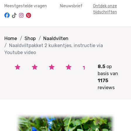
Meestgestelde vragen
Nieuwsbrief
Ontdek onze
tijdschriften
Home
Shop
Naaldvilten
Naaldviltpakket 2 kuikentjes, instructie via
Youtube video
8.5
op
basis van
1175
reviews