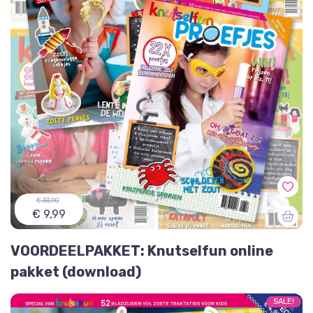
€ 33,90
€ 9,99
VOORDEELPAKKET: Knutselfun online
pakket (download)
SALE!