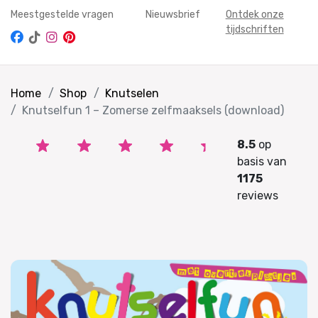
Meestgestelde vragen
Nieuwsbrief
Ontdek onze
tijdschriften
Home
Shop
Knutselen
Knutselfun 1 – Zomerse zelfmaaksels (download)
8.5
op
basis van
1175
reviews