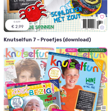
€ 4,99
€ 2,99
Knutselfun 7 – Proefjes (download)
SALE!
COMBI VOORDEEL