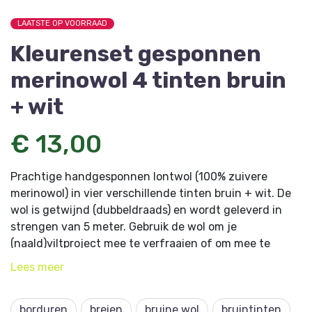
LAATSTE OP VOORRAAD
Kleurenset gesponnen
merinowol 4 tinten bruin
+ wit
€ 13,00
Prachtige handgesponnen lontwol (100% zuivere
merinowol) in vier verschillende tinten bruin + wit. De
wol is getwijnd (dubbeldraads) en wordt geleverd in
strengen van 5 meter. Gebruik de wol om je
(naald)viltproject mee te verfraaien of om mee te
mazen. De wol is geschikt om te mazen op breiwerk dat
Lees
meer
is gebreid met naalden 3, 31/2 of 4. Deze kleurenset is
ook in lontwol verkrijgbaar.
borduren
breien
bruine wol
bruintinten