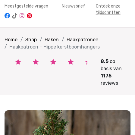
Meestgestelde vragen
Nieuwsbrief
Ontdek onze
tijdschriften
Home
Shop
Haken
Haakpatronen
Haakpatroon – Hippe kerstboomhangers
8.5
op
basis van
1175
reviews