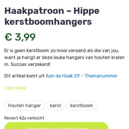
Haakpatroon – Hippe
kerstboomhangers
€ 3,99
Er is geen kerstboom zo mooi versierd als die van jou,
want je hangt er deze leuke hangers van houten kralen
in. Succes verzekerd!
Dit artikel komt uit
Aan de Haak 29 - Themanummer
Kerst
en is ontworpen door Ingrid Terpstra & Marjan
Lees
meer
Gouda, hobbydingen.com.
Houten hanger
kerst
kerstboom
Recent 42x verkocht