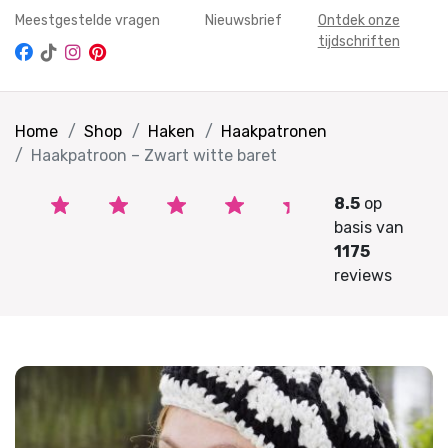
Meestgestelde vragen
Nieuwsbrief
Ontdek onze
tijdschriften
Home
Shop
Haken
Haakpatronen
Haakpatroon – Zwart witte baret
8.5
op
basis van
1175
reviews