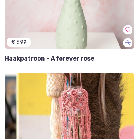
€ 5,99
Haakpatroon – A forever rose