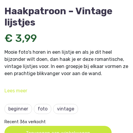
Haakpatroon – Vintage
lijstjes
€ 3,99
Mooie foto's horen in een lijstje en als je dit heel
bijzonder wilt doen, dan haak je er deze romantische,
vintage lijstjes voor. In een groepje bij elkaar vormen ze
een prachtige blikvanger voor aan de wand.
Dit artikel komt uit
Aan de Haak 1 - Haakprojecten
Lees
meer
(download)
en is ontworpen door Yvonne Krabbendam.
beginner
foto
vintage
Recent 36x verkocht