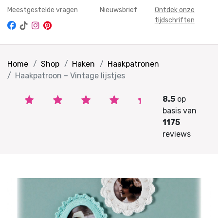
Meestgestelde vragen
Nieuwsbrief
Ontdek onze
tijdschriften
Home
Shop
Haken
Haakpatronen
Haakpatroon – Vintage lijstjes
8.5
op
basis van
1175
reviews