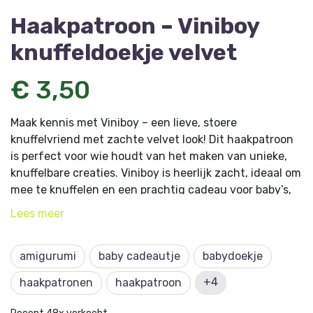
Haakpatroon – Viniboy
knuffeldoekje velvet
€ 3,50
Maak kennis met Viniboy – een lieve, stoere
knuffelvriend met zachte velvet look! Dit haakpatroon
is perfect voor wie houdt van het maken van unieke,
knuffelbare creaties. Viniboy is heerlijk zacht, ideaal om
mee te knuffelen en een prachtig cadeau voor baby’s,
peuters en jonge kinderen.
Lees
meer
Wat kun je verwachten? Duidelijke stap-voor-stap
uitleg, geschikt voor ervaren beginners en
amigurumi
baby cadeautje
babydoekje
gevorderden, zachte details dankzij het gebruik van
+4
haakpatronen
haakpatroon
velvet garen voor een luxe en knuffelbare afwerking.
Laat Viniboy jouw hart veroveren, een warm en speels