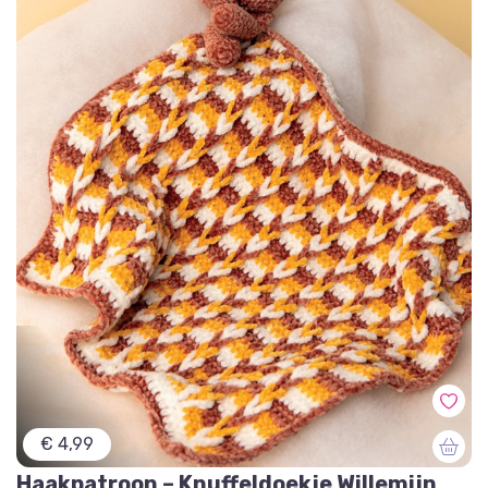
€ 4,99
Haakpatroon – Knuffeldoekje Willemijn