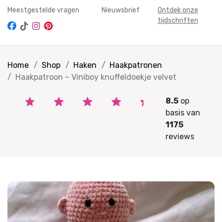
Meestgestelde vragen
Nieuwsbrief
Ontdek onze
tijdschriften
Home
Shop
Haken
Haakpatronen
Haakpatroon – Viniboy knuffeldoekje velvet
8.5
op
basis van
1175
reviews