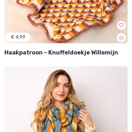
€ 4,99
Haakpatroon – Knuffeldoekje Willemijn