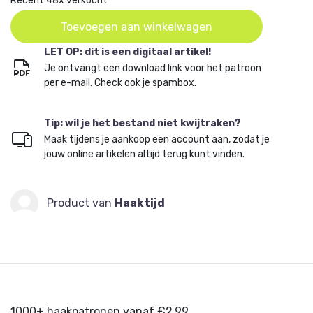
Recent 48x verkocht
haakproject dat gegarandeerd een glimlach brengt -
vrolijk, lief, onweerstaanbaar knuffelbaar en om te
Toevoegen aan winkelwagen
koesteren!
LET OP: dit is een digitaal artikel!
Je ontvangt een download link voor het patroon
per e-mail. Check ook je spambox.
Tip: wil je het bestand niet kwijtraken?
Maak tijdens je aankoop een account aan, zodat je
jouw online artikelen altijd terug kunt vinden.
Product van
Haaktijd
1000+ haakpatronen vanaf €2,99