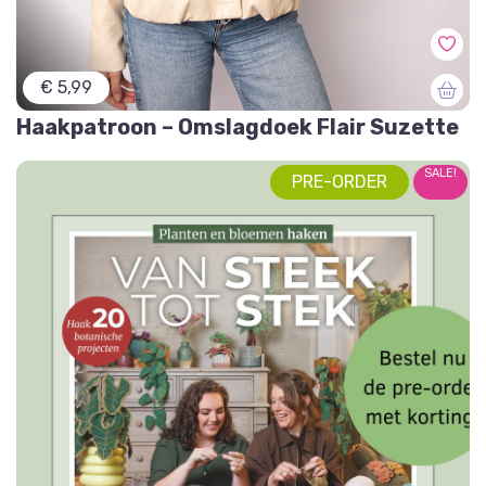
€ 5,99
Haakpatroon – Omslagdoek Flair Suzette
SALE!
PRE-ORDER