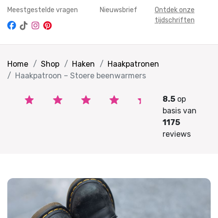
Meestgestelde vragen
Nieuwsbrief
Ontdek onze
tijdschriften
Home
Shop
Haken
Haakpatronen
Haakpatroon – Stoere beenwarmers
8.5
op
basis van
1175
reviews