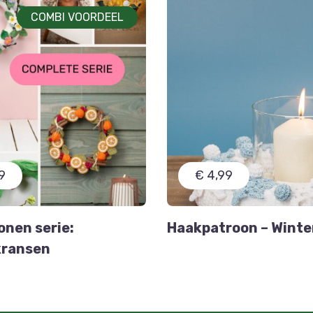
COMBI VOORDEEL
9
€ 4,99
nen serie:
Haakpatroon – Winte
ransen