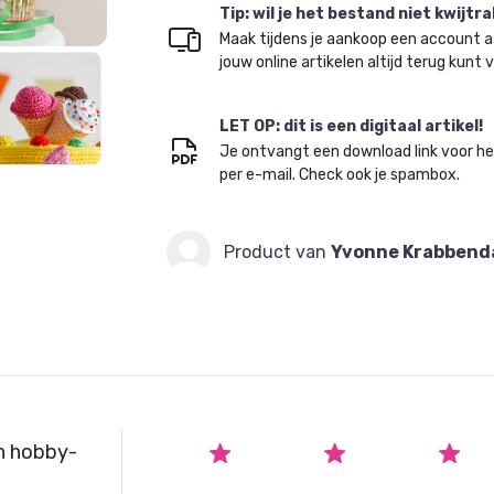
Tip: wil je het bestand niet kwijtr
Maak tijdens je aankoop een account a
jouw online artikelen altijd terug kunt 
LET OP: dit is een digitaal artikel!
Je ontvangt een download link voor h
per e-mail. Check ook je spambox.
Product van
Yvonne Krabben
n hobby-