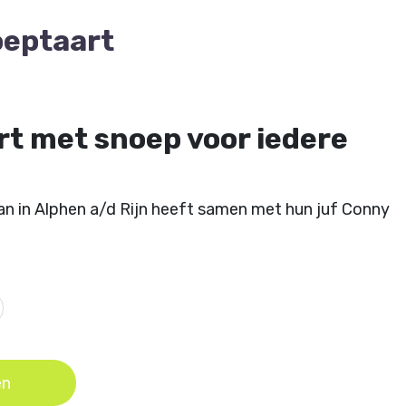
oeptaart
art met snoep voor iedere
an in Alphen a/d Rijn heeft samen met hun juf Conny
erp gemaakt van een snoeptaart. Nu staat deze
fel.
gurumi Magazine 8
en is ontworpen door Yvonne
en