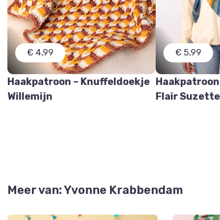
€ 4,99
€ 5,99
Haakpatroon – Knuffeldoekje
Haakpatroon
Willemijn
Flair Suzett
Meer van: Yvonne Krabbendam