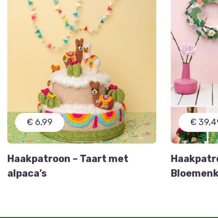
€ 6,99
€ 39,4
Haakpatroon – Taart met
Haakpatro
alpaca’s
Bloemenk