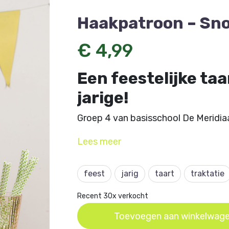
Haakpatroon – Sn
€ 4,99
Een feestelijke ta
jarige!
Groep 4 van basisschool De Meridia
op het digibord een superleuk ontw
Lees
meer
feestelijke taart bij elke jarige op ta
Dit artikel komt uit
Aan de Haak Ami
feest
jarig
taart
traktatie
Krabbendam.
Recent 30x verkocht
Toevoegen aan winkelwag