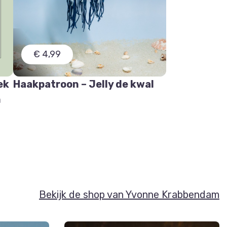
€ 4,99
ek
Haakpatroon – Jelly de kwal
n
Bekijk de shop van Yvonne Krabbendam