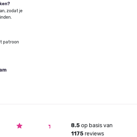
aken?
an, zodat je
vinden.
et patroon
dam
8.5
op basis van
1175
reviews