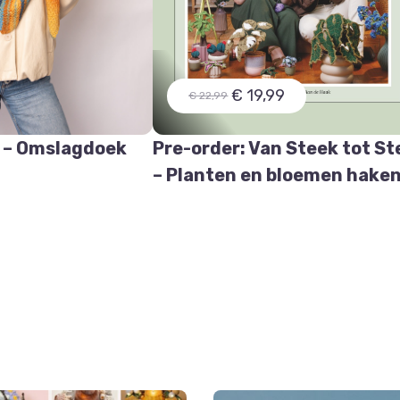
€ 19,99
€ 22,99
 – Omslagdoek
Pre-order: Van Steek tot St
e
– Planten en bloemen hake