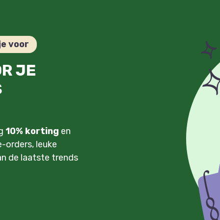
je voor
OR JE
S
ng
10% korting
en
-orders, leuke
an de laatste trends