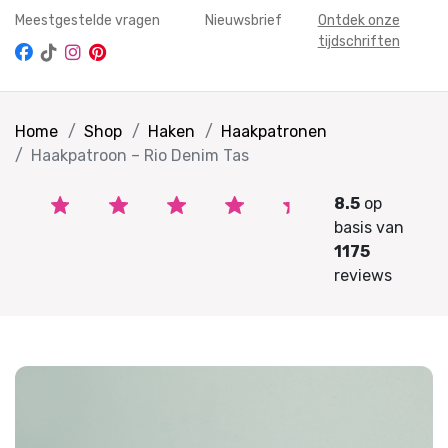
Meestgestelde vragen
Nieuwsbrief
Ontdek onze
tijdschriften
Home
Shop
Haken
Haakpatronen
Haakpatroon – Rio Denim Tas
8.5
op
basis van
1175
reviews