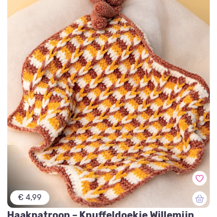
€ 4,99
Haakpatroon – Knuffeldoekje Willemijn