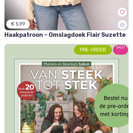
€ 5,99
Haakpatroon – Omslagdoek Flair Suzette
SALE!
PRE-ORDER