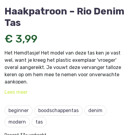
Haakpatroon – Rio Denim
Tas
€ 3,99
Het Hemdtasje! Het model van deze tas ken je vast
wel, want je kreeg het plastic exemplaar 'vroeger'
overal aangereikt. Je vouwt deze vervanger talloze
keren op om hem mee te nemen voor onverwachte
aankopen.
Lees
meer
Dit artikel komt uit
Aan de Haak 15 - Tassenspecial 2.
beginner
boodschappentas
denim
modern
tas