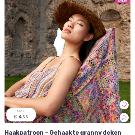
SALE!
€ 5,99
€ 4,99
Haakpatroon – Gehaakte granny deken