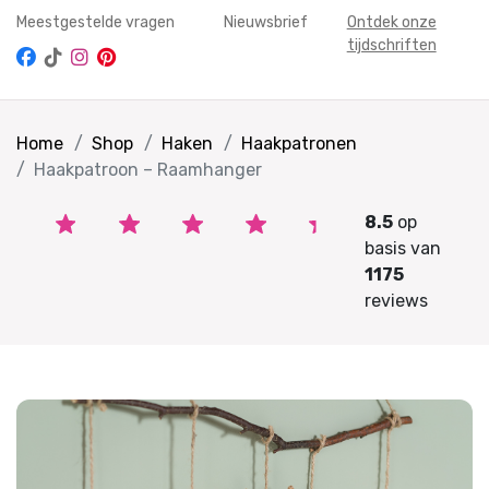
Meestgestelde vragen
Nieuwsbrief
Ontdek onze
tijdschriften
Home
Shop
Haken
Haakpatronen
Haakpatroon – Raamhanger
8.5
op
basis van
1175
reviews