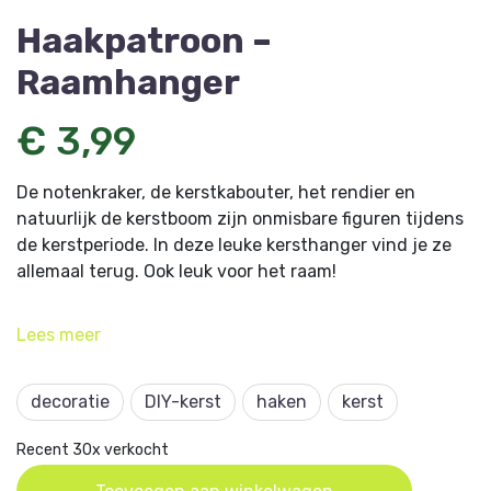
Haakpatroon –
Raamhanger
€ 3,99
De notenkraker, de kerstkabouter, het rendier en
natuurlijk de kerstboom zijn onmisbare figuren tijdens
de kerstperiode. In deze leuke kersthanger vind je ze
allemaal terug. Ook leuk voor het raam!
Dit haakpatroon komt uit
Aan de haak 43
en is
Lees
meer
ontworpen door Joyce de Kousemaeker.
decoratie
DIY-kerst
haken
kerst
Recent 30x verkocht