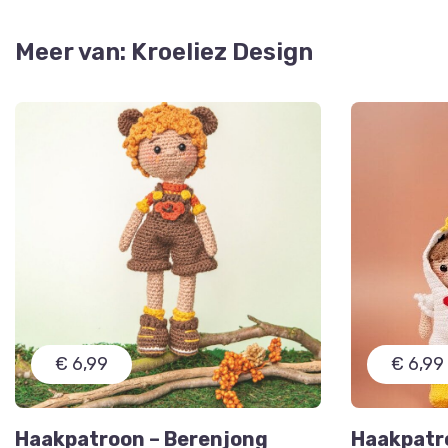
Meer van: Kroeliez Design
€ 6,99
€ 6,99
Haakpatroon – Berenjong
Haakpatr