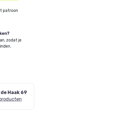
et patroon
aken?
an, zodat je
vinden.
 de Haak 69
 producten