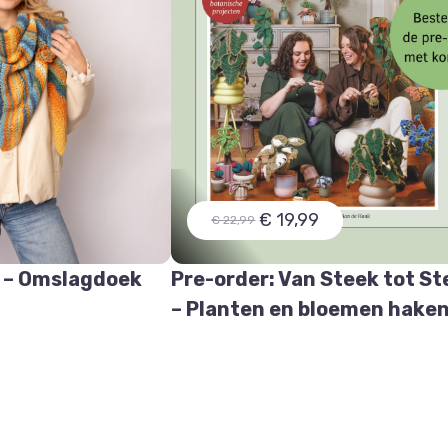
€ 19,99
€ 22,99
 – Omslagdoek
Pre-order: Van Steek tot St
e
– Planten en bloemen hake