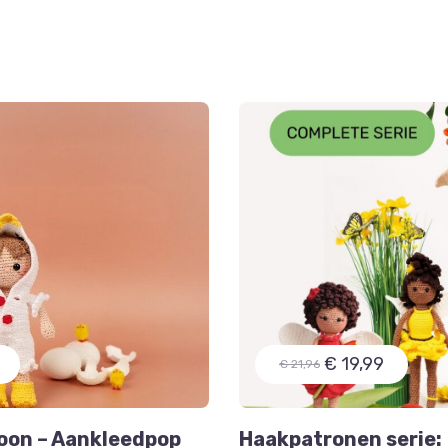
€ 19,99
€ 21,96
oon – Aankleedpop
Haakpatronen serie: