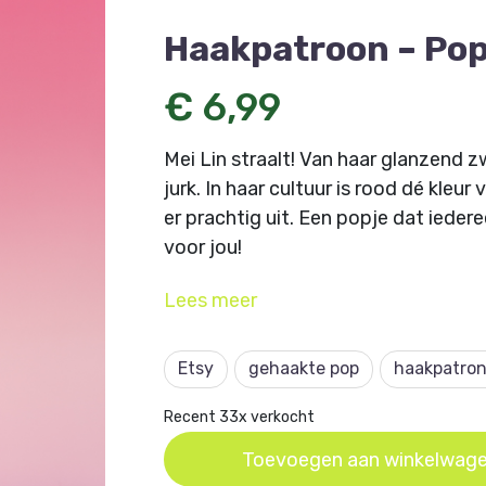
Haakpatroon – Popj
€ 6,99
Mei Lin straalt! Van haar glanzend z
jurk. In haar cultuur is rood dé kleu
er prachtig uit. Een popje dat ieder
voor jou!
Naast het garen heb je ook haakna
Lees
meer
veiligheidsogen (8 mm Ø) en wat fiber
Dit haakpatroon is verschenen in
Etsy
gehaakte pop
haakpatro
Aa
Hoevers, Kroeliez Design.
Recent 33x verkocht
Toevoegen aan winkelwag