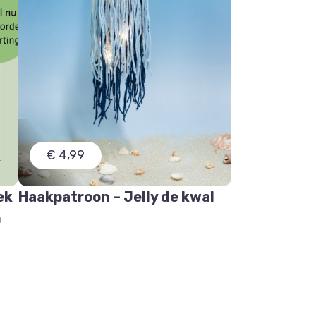
€ 4,99
ek
Haakpatroon – Jelly de kwal
n