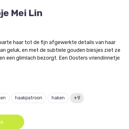
e Mei Lin
warte haar tot de fijn afgewerkte details van haar
r van geluk, en met de subtiele gouden biesjes ziet ze
een een glimlach bezorgt. Een Oosters vriendinnetje
alden 2 mm en 2,5 mm nodig, 2 zwarte
fill vulling en rouge.
+9
nen
n de Haak 69
haakpatroon
en ontworpen door designer: Ebrine
haken
en