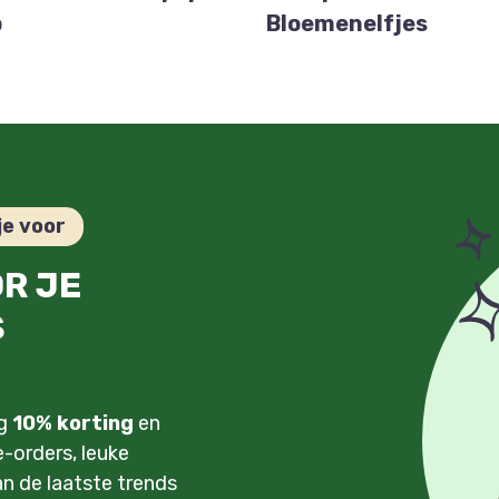
p
Bloemenelfjes
je voor
OR JE
S
ng
10% korting
en
-orders, leuke
an de laatste trends