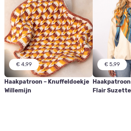
€ 4,99
€ 5,99
Haakpatroon – Knuffeldoekje
Haakpatroon
Willemijn
Flair Suzett