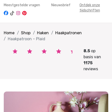
Meestgestelde vragen
Nieuwsbrief
Ontdek onze
tijdschriften
Home
Shop
Haken
Haakpatronen
Haakpatroon – Plaid
8.5
op
basis van
1175
reviews