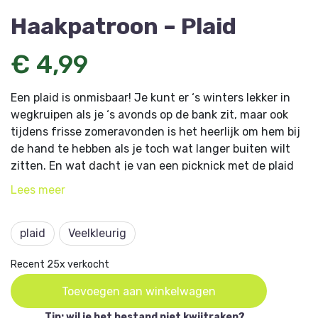
Haakpatroon – Plaid
€ 4,99
Een plaid is onmisbaar! Je kunt er ‘s winters lekker in
wegkruipen als je ‘s avonds op de bank zit, maar ook
tijdens frisse zomeravonden is het heerlijk om hem bij
de hand te hebben als je toch wat langer buiten wilt
zitten. En wat dacht je van een picknick met de plaid
op het gras?
Lees
meer
Dit artikel komt uit
Aan de Haak 1
plaid
Veelkleurig
Recent 25x verkocht
Toevoegen aan winkelwagen
Tip: wil je het bestand niet kwijtraken?