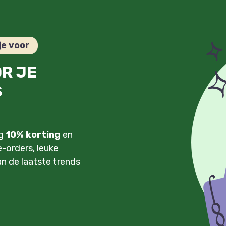
je voor
OR JE
S
ng
10% korting
en
-orders, leuke
an de laatste trends