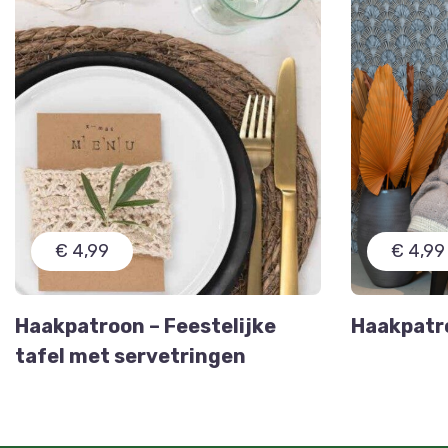
€ 4,99
€ 4,99
Haakpatroon – Feestelijke
Haakpatro
tafel met servetringen