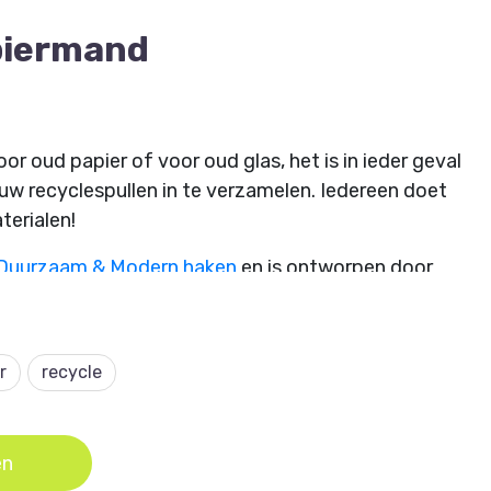
piermand
or oud papier of voor oud glas, het is in ieder geval
uw recyclespullen in te verzamelen. Iedereen doet
terialen!
 Duurzaam & Modern haken
en is ontworpen door
wig.nl
r
recycle
en