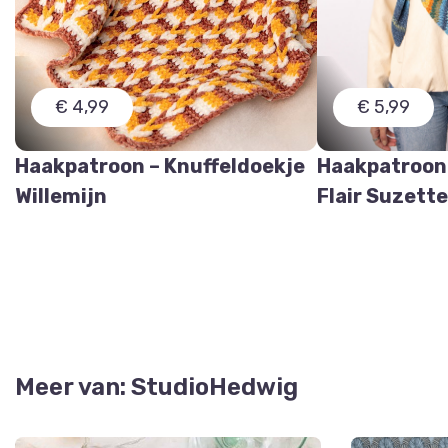
€ 4,99
€ 5,99
Haakpatroon – Knuffeldoekje
Haakpatroon
Willemijn
Flair Suzett
Meer van: StudioHedwig