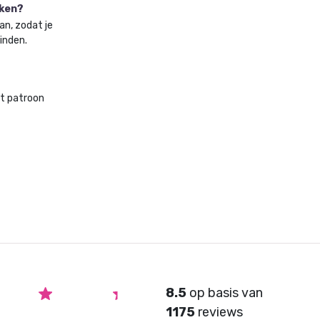
aken?
an, zodat je
vinden.
et patroon
8.5
op basis van
1175
reviews