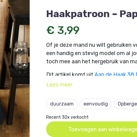
Haakpatroon – Pa
€ 3,99
Of je deze mand nu wilt gebruiken vo
een handig en stevig model om al jo
toch mee aan het hergebruik van ma
Dit artikel komt uit
Aan de Haak 38
Hedwig van der Laan van studiohed
Lees
meer
duurzaam
eenvoudig
Opberge
Recent 30x verkocht
Toevoegen aan winkelwag