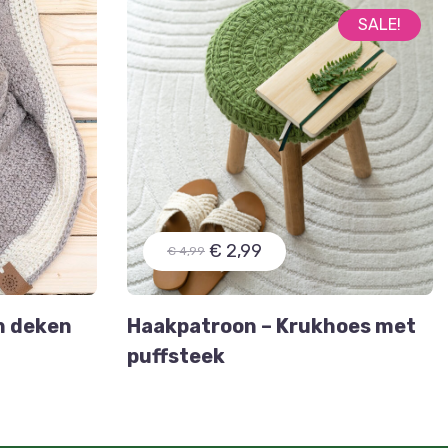
SALE!
€ 2,99
€ 4,99
n deken
Haakpatroon – Krukhoes met
puffsteek