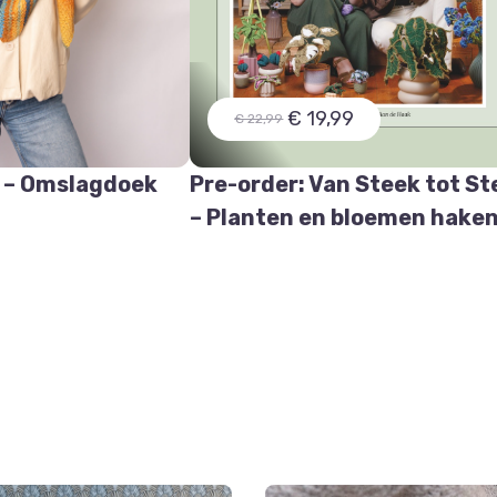
€ 19,99
€ 22,99
 – Omslagdoek
Pre-order: Van Steek tot St
e
– Planten en bloemen hake