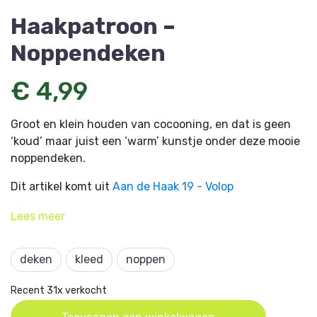
Haakpatroon –
Noppendeken
€ 4,99
Groot en klein houden van cocooning, en dat is geen
‘koud’ maar juist een ‘warm’ kunstje onder deze mooie
noppendeken.
Dit artikel komt uit
Aan de Haak 19 - Volop
haakinspiratie
en is ontworpen door Yvonne
Lees
meer
Krabbendam.
deken
kleed
noppen
Recent 31x verkocht