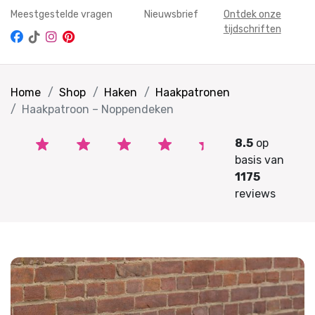
Meestgestelde vragen
Nieuwsbrief
Ontdek onze
tijdschriften
Home
Shop
Haken
Haakpatronen
Haakpatroon – Noppendeken
8.5
op
basis van
1175
reviews