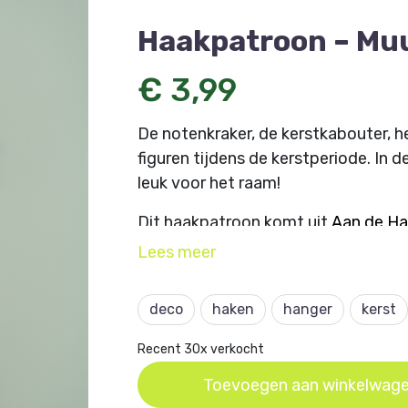
Haakpatroon – Mu
€ 3,99
De notenkraker, de kerstkabouter, h
figuren tijdens de kerstperiode. In d
leuk voor het raam!
Dit haakpatroon komt uit
Aan de Ha
Lees
meer
deco
haken
hanger
kerst
Recent 30x verkocht
Toevoegen aan winkelwag