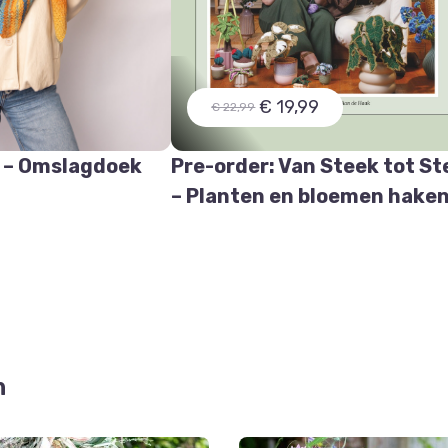
€ 19,99
€ 22,99
 – Omslagdoek
Pre-order: Van Steek tot St
e
– Planten en bloemen hake
n