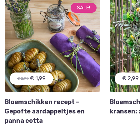
SALE!
€ 1,99
€ 2,99
€ 2,99
Bloemschikken recept –
Bloemschi
Gepofte aardappeltjes en
kransen: 
panna cotta