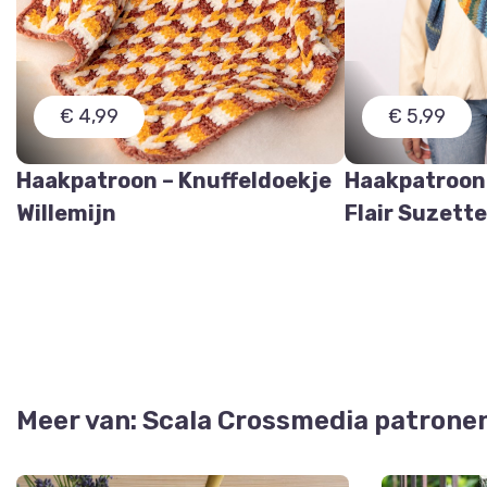
€ 4,99
€ 5,99
Haakpatroon – Knuffeldoekje
Haakpatroon
Willemijn
Flair Suzett
Meer van: Scala Crossmedia patrone