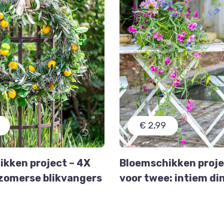
€ 2,99
kken project – 4X
Bloemschikken projec
zomerse blikvangers
voor twee: intiem di