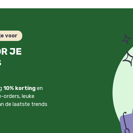
je voor
OR JE
S
ng
10% korting
en
-orders, leuke
an de laatste trends