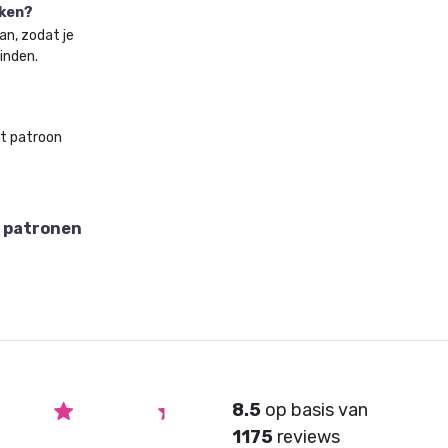
aken?
an, zodat je
vinden.
et patroon
 patronen
8.5
op basis van
1175
reviews