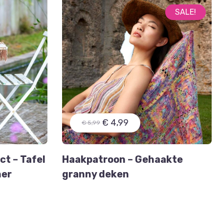
SALE!
€ 4,99
€ 5,99
t – Tafel
Haakpatroon – Gehaakte
ner
granny deken