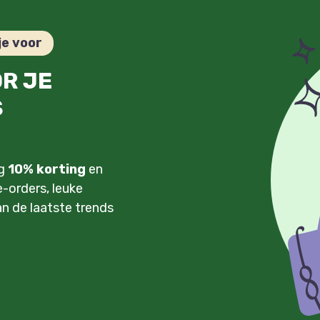
je voor
OR JE
S
ng
10% korting
en
-orders, leuke
an de laatste trends