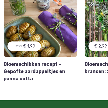
€ 1,99
€ 2,99
€ 2,99
Bloemschikken recept –
Bloemschi
Gepofte aardappeltjes en
kransen: 
panna cotta