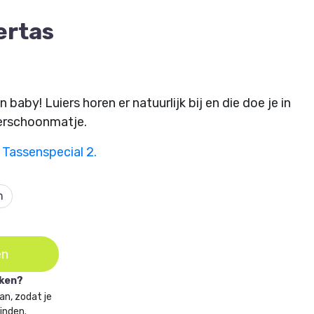
ertas
aby! Luiers horen er natuurlijk bij en die doe je in
verschoonmatje.
 Tassenspecial 2.
n
en
aken?
an, zodat je
vinden.