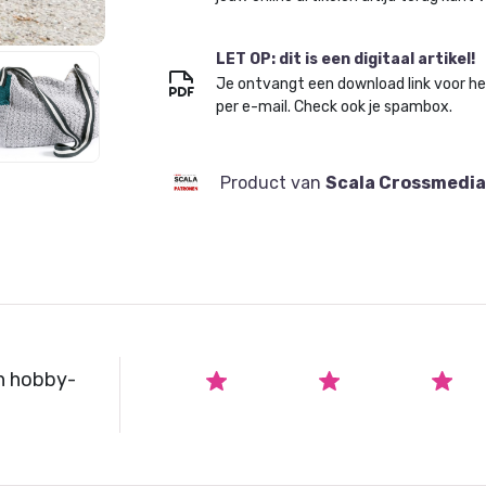
LET OP: dit is een digitaal artikel!
Je ontvangt een download link voor h
per e-mail. Check ook je spambox.
Product van
Scala Crossmedia
n hobby-