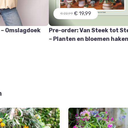
€ 19,99
€ 22,99
 – Omslagdoek
Pre-order: Van Steek tot St
e
– Planten en bloemen hake
n