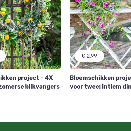
€ 2,99
kken project – 4X
Bloemschikken projec
zomerse blikvangers
voor twee: intiem di