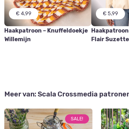
€ 4,99
€ 5,99
Haakpatroon – Knuffeldoekje
Haakpatroon
Willemijn
Flair Suzett
Meer van: Scala Crossmedia patrone
SALE!