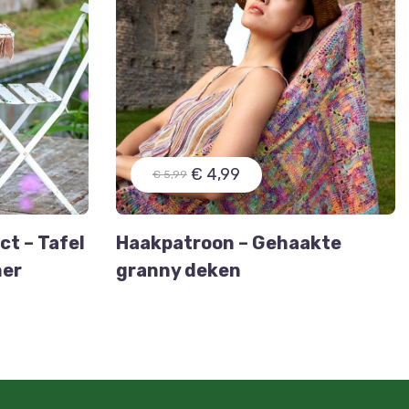
€ 4,99
€ 5,99
t – Tafel
Haakpatroon – Gehaakte
ner
granny deken