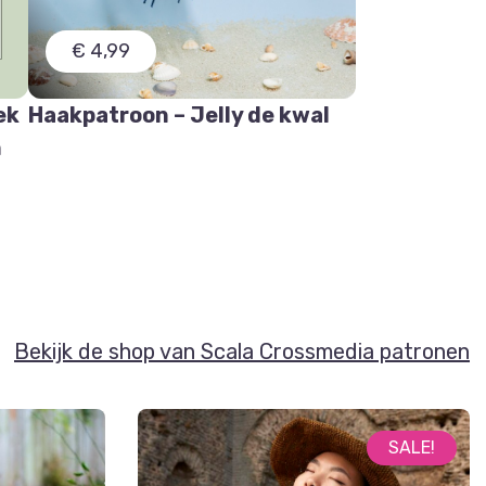
€ 4,99
ek
Haakpatroon – Jelly de kwal
n
Bekijk de shop van Scala Crossmedia patronen
SALE!