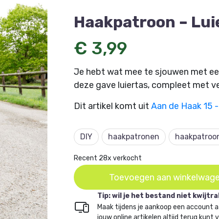
Haakpatroon – Lui
€ 3,99
Je hebt wat mee te sjouwen met een b
deze gave luiertas, compleet met 
Dit artikel komt uit
Aan de Haak 15 -
DIY
haakpatronen
haakpatroo
Recent 28x verkocht
Toevoegen aan winkelwag
Tip: wil je het bestand niet kwijtr
Maak tijdens je aankoop een account a
jouw online artikelen altijd terug kunt 