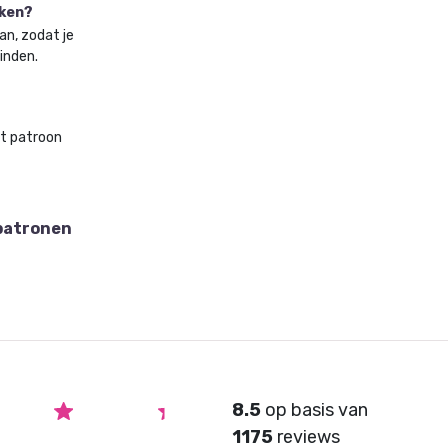
aken?
an, zodat je
vinden.
et patroon
patronen
8.5
op basis van
1175
reviews