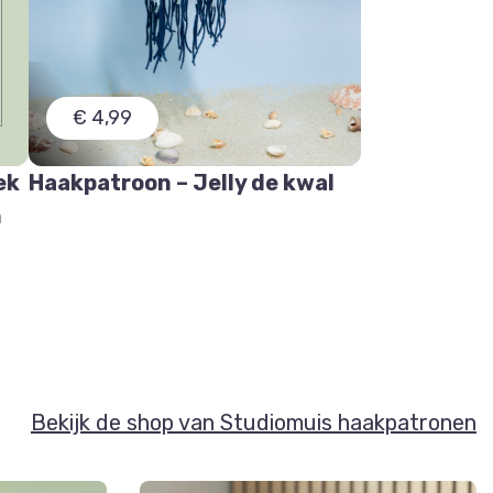
€ 4,99
ek
Haakpatroon – Jelly de kwal
n
Bekijk de shop van Studiomuis haakpatronen