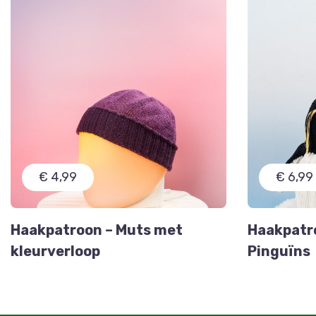
€ 4,99
€ 6,99
Haakpatroon – Muts met
Haakpatr
kleurverloop
Pinguïns