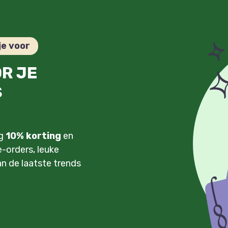
je voor
OR JE
S
ng
10% korting
en
-orders, leuke
an de laatste trends