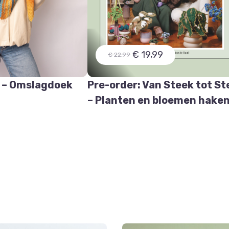
€ 19,99
€ 22,99
 – Omslagdoek
Pre-order: Van Steek tot St
e
– Planten en bloemen hake