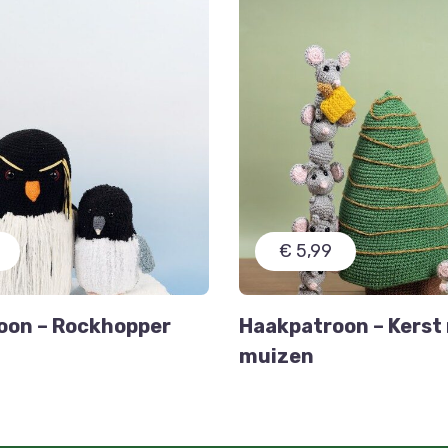
€ 5,99
oon – Rockhopper
Haakpatroon – Kerst
muizen