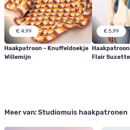
€ 4,99
€ 5,99
Haakpatroon – Knuffeldoekje
Haakpatroon
Willemijn
Flair Suzett
Meer van: Studiomuis haakpatronen