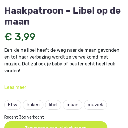
Haakpatroon – Libel op de
maan
€ 3,99
Een kleine libel heeft de weg naar de maan gevonden
en tot haar verbazing wordt ze verwelkomd met
muziek. Dat zal ook je baby of peuter echt heel leuk
vinden!
Dit haakpatroon komt uit
Amigurumi Magazine 11
en is
Lees
meer
ontworpen door
Corrie Wittenberg
.
Etsy
haken
libel
maan
muziek
Recent 36x verkocht