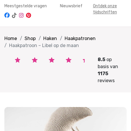
Meestgestelde vragen
Nieuwsbrief
Ontdek onze
tijdschriften
Home
Shop
Haken
Haakpatronen
Haakpatroon – Libel op de maan
8.5
op
basis van
1175
reviews