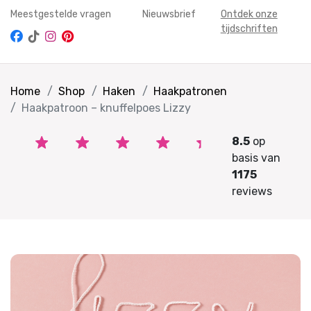
Meestgestelde vragen
Nieuwsbrief
Ontdek onze
tijdschriften
Home
Shop
Haken
Haakpatronen
Haakpatroon – knuffelpoes Lizzy
8.5
op
basis van
1175
reviews