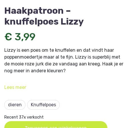
Haakpatroon –
knuffelpoes Lizzy
€ 3,99
Lizzy is een poes om te knuffelen en dat vindt haar
poppenmoedertje maar al te fijn. Lizzy is superblij met
de mooie roze jurk die ze vandaag aan kreeg. Haak je er
nog meer in andere kleuren?
Dit artikel komt uit Amigurumi 9 en is ontworpen door
Lees
meer
Joyce de Kousemaeker.
dieren
Knuffelpoes
Recent 37x verkocht