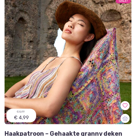
SALE!
€ 5,99
€ 4,99
Haakpatroon – Gehaakte granny deken