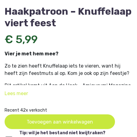
Haakpatroon – Knuffelaap
viert feest
€ 5,99
Vier je met hem mee?
Zo te zien heeft Knuffelaap iets te vieren, want hij
heeft zijn feestmuts al op. Kom je ook op zijn feestje?
Dit artikel komt uit Aan de Haak - Amigurumi Magazine
18 en is ontworpen door
Corrie Wittenberg, Atelier 't
Lees
meer
Wolhuisje
.
Recent 42x verkocht
Toevoegen aan winkelwagen
Tip: wil je het bestand niet kwijtraken?