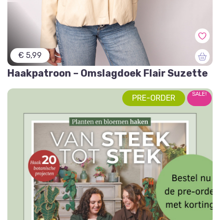
€ 5,99
Haakpatroon – Omslagdoek Flair Suzette
SALE!
PRE-ORDER