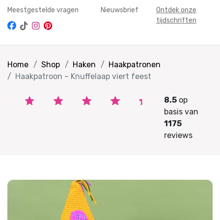
Meestgestelde vragen
Nieuwsbrief
Ontdek onze
tijdschriften
Home
Shop
Haken
Haakpatronen
Haakpatroon – Knuffelaap viert feest
8.5
op
basis van
1175
reviews