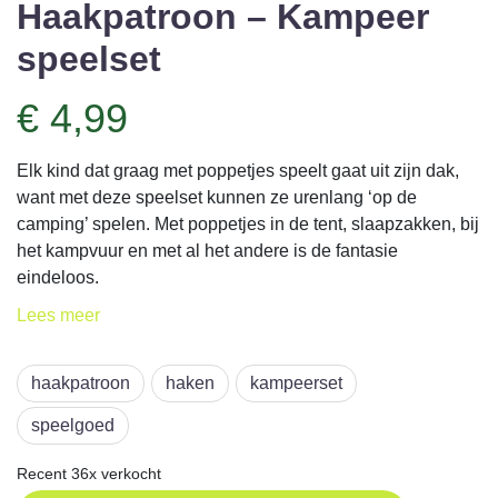
Haakpatroon – Kampeer
speelset
€ 4,99
Elk kind dat graag met poppetjes speelt gaat uit zijn dak,
want met deze speelset kunnen ze urenlang ‘op de
camping’ spelen. Met poppetjes in de tent, slaapzakken, bij
het kampvuur en met al het andere is de fantasie
eindeloos.
Lees
meer
Dit haakpatroon komt uit Aan de Haak 46 en is ontworpen
door Marja Waalwijk.
haakpatroon
haken
kampeerset
speelgoed
Recent 36x verkocht