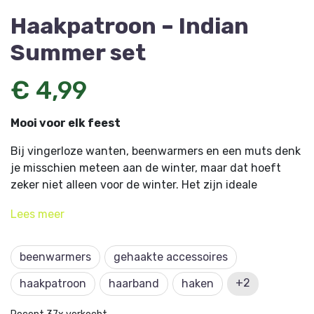
Haakpatroon – Indian
Summer set
€ 4,99
Mooi voor elk feest
Bij vingerloze wanten, beenwarmers en een muts denk
je misschien meteen aan de winter, maar dat hoeft
zeker niet alleen voor de winter. Het zijn ideale
kledingstukken om te dragen tijdens de wat frissere
Lees
meer
dagen of gewoon als een toffe accessoire bij je outfit.
Kom stijlvol voor de dag en draag ze als set of juist
apart. Haal
het garenpakket Winterset
direct in huis.
beenwarmers
gehaakte accessoires
Dit artikel komt uiten is ontworpen door Monique van
+2
haakpatroon
haarband
haken
den Elzen,
wolengaren.com
.