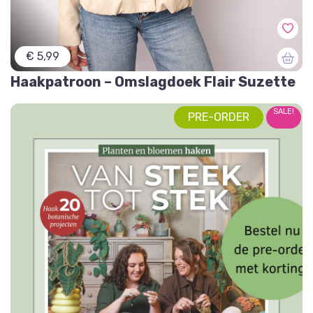
€ 5,99
Haakpatroon – Omslagdoek Flair Suzette
SALE!
PRE-ORDER