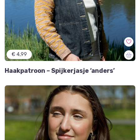
€ 4,99
Haakpatroon – Spijkerjasje ‘anders’