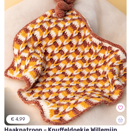
€ 4,99
Haakpatroon – Knuffeldoekje Willemijn