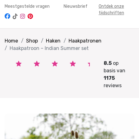
Meestgestelde vragen
Nieuwsbrief
Ontdek onze
tijdschriften
Home
Shop
Haken
Haakpatronen
Haakpatroon – Indian Summer set
8.5
op
basis van
1175
reviews