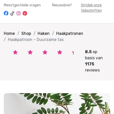
Meestgestelde vragen
Nieuwsbrief
Ontdek onze
tijdschriften
Home
Shop
Haken
Haakpatronen
Haakpatroon – Duurzame tas
8.5
op
basis van
1175
reviews