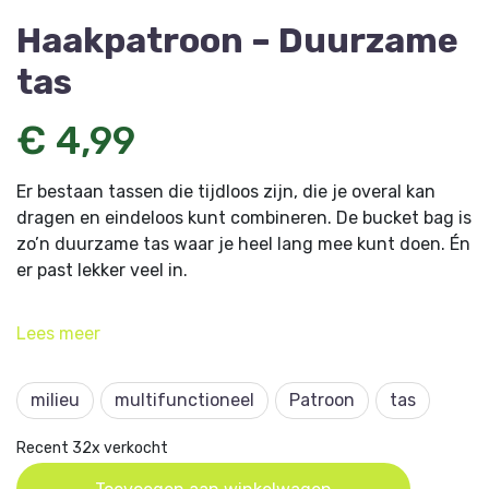
Haakpatroon – Duurzame
tas
€ 4,99
Er bestaan tassen die tijdloos zijn, die je overal kan
dragen en eindeloos kunt combineren. De bucket bag is
zo’n duurzame tas waar je heel lang mee kunt doen. Én
er past lekker veel in.
Dit artikel komt uit
Aan de Haak 38 Duurzaam & Modern
Lees
meer
haken
en is ontworpen door Joyce de Kousemaeker.
milieu
multifunctioneel
Patroon
tas
Recent 32x verkocht