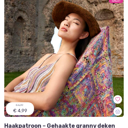
SALE!
€ 5,99
€ 4,99
Haakpatroon – Gehaakte granny deken