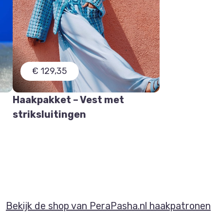
€ 129,35
t
Haakpakket – Vest met
striksluitingen
Bekijk de shop van PeraPasha.nl haakpatronen