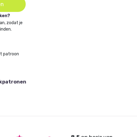
en
aken?
an, zodat je
vinden.
et patroon
akpatronen