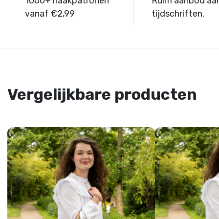
1000+ haakpatronen
Ruim aanbod aa
vanaf €2,99
tijdschriften.
Vergelijkbare producten