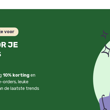
je voor
OR JE
S
ng
10% korting
en
-orders, leuke
an de laatste trends