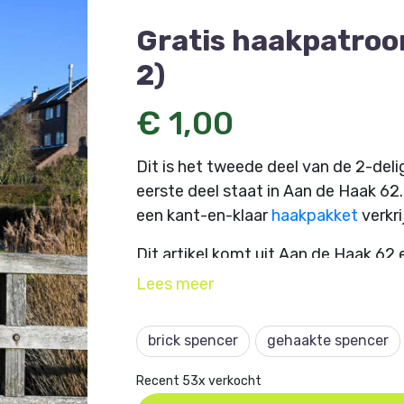
Gratis haakpatroon
2)
€ 1,00
Dit is het tweede deel van de 2-del
eerste deel staat in Aan de Haak 62.
een kant-en-klaar
haakpakket
verkri
Dit artikel komt uit Aan de Haak 62
@ozzycrochet.
Lees
meer
brick spencer
gehaakte spencer
Recent 53x verkocht