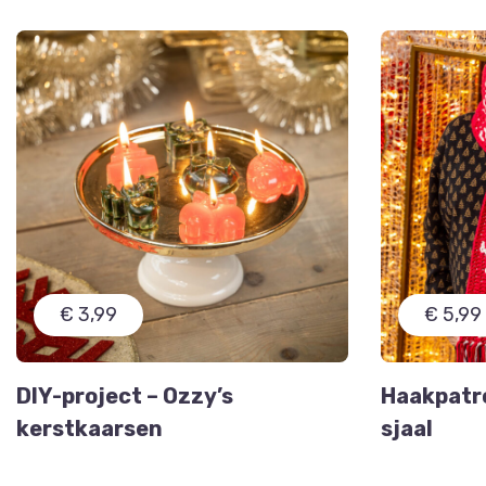
€ 3,99
€ 5,99
DIY-project – Ozzy’s
Haakpatr
kerstkaarsen
sjaal