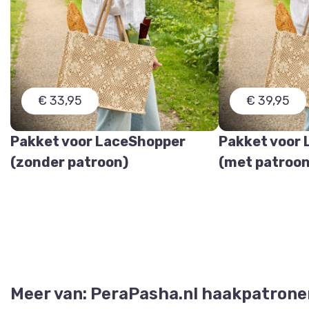
€ 33,95
€ 39,95
Pakket voor LaceShopper
Pakket voor
(zonder patroon)
(met patroon
Meer van: PeraPasha.nl haakpatrone