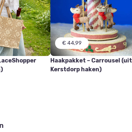
€ 44,99
 LaceShopper
Haakpakket – Carrousel (ui
)
Kerstdorp haken)
n