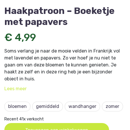
Haakpatroon – Boeketje
met papavers
€ 4,99
Soms verlang je naar de mooie velden in Frankrijk vol
met lavendel en papavers. Zo ver hoef je nu niet te
gaan om van deze bloemen te kunnen genieten. Je
haakt ze zelf en in deze ring heb je een bijzonder
object in huis.
Lees
meer
Dit artikel komt uit
HobbyHandig special Groen doen
en
is ontworpen door Yvonne Krabbendam.
bloemen
gemiddeld
wandhanger
zomer
Recent 41x verkocht