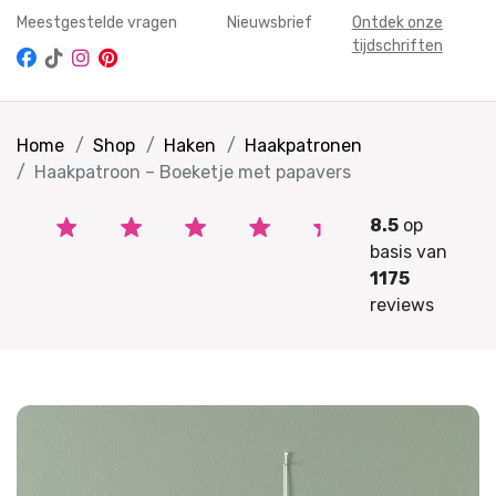
Meestgestelde vragen
Nieuwsbrief
Ontdek onze
tijdschriften
Home
Shop
Haken
Haakpatronen
Haakpatroon – Boeketje met papavers
8.5
op
basis van
1175
reviews