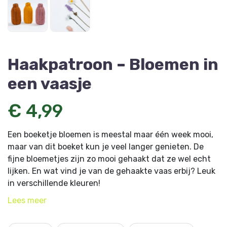
Haakpatroon – Bloemen in
een vaasje
€ 4,99
Een boeketje bloemen is meestal maar één week mooi,
maar van dit boeket kun je veel langer genieten. De
fijne bloemetjes zijn zo mooi gehaakt dat ze wel echt
lijken. En wat vind je van de gehaakte vaas erbij? Leuk
in verschillende kleuren!
Lees
meer
Dit artikel komt uit HobbyHandig 258 en is ontworpen
door designer: Eva Hummel, Haakwijf.