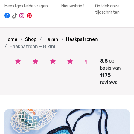
Meestgestelde vragen
Nieuwsbrief
Ontdek onze
tijdschriften
Home
Shop
Haken
Haakpatronen
Haakpatroon – Bikini
8.5
op
basis van
1175
reviews