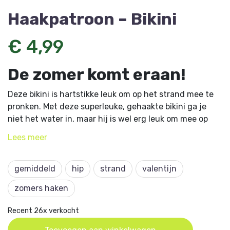
Haakpatroon – Bikini
€ 4,99
De zomer komt eraan!
Deze bikini is hartstikke leuk om op het strand mee te
pronken. Met deze superleuke, gehaakte bikini ga je
niet het water in, maar hij is wel erg leuk om mee op
het strand te pronken. Even insmeren en zonnen maar!
Lees
meer
Dit artikel komt uit HobbyHandig 215 en is ontworpen
door Stefanie van Heusden van coloursoflife.nl.
gemiddeld
hip
strand
valentijn
zomers haken
Recent 26x verkocht