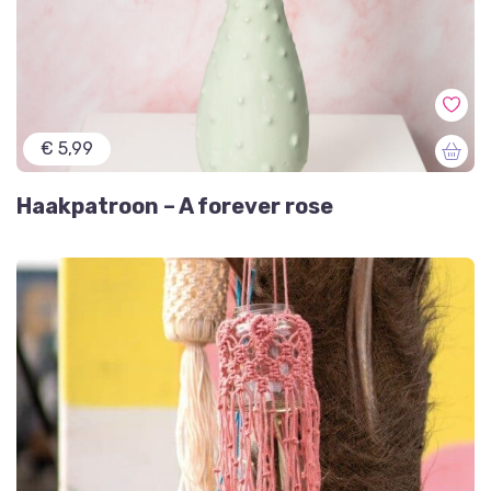
€ 5,99
Haakpatroon – A forever rose