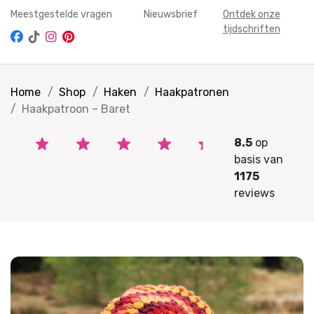
Meestgestelde vragen
Nieuwsbrief
Ontdek onze
tijdschriften
Home
Shop
Haken
Haakpatronen
Haakpatroon – Baret
8.5
op
basis van
1175
reviews