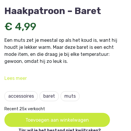
Haakpatroon – Baret
€ 4,99
Een muts zet je meestal op als het koud is, want hij
houdt je lekker warm. Maar deze baret is een echt
mode item, en die draag je bij elke temperatuur:
gewoon, omdat hij zo leuk is.
Dit artikel komt uit Aan de Haak 50 en is ontworpen
Lees
meer
door Bérita van den Bedem, chanylou.nl.
accessoires
baret
muts
Recent 25x verkocht
Toevoegen aan winkelwagen
Tip: wil je het bestand niet kwijtraken?