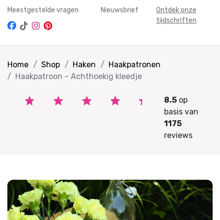
Meestgestelde vragen
Nieuwsbrief
Ontdek onze
tijdschriften
Home
Shop
Haken
Haakpatronen
Haakpatroon – Achthoekig kleedje
8.5
op
basis van
1175
reviews