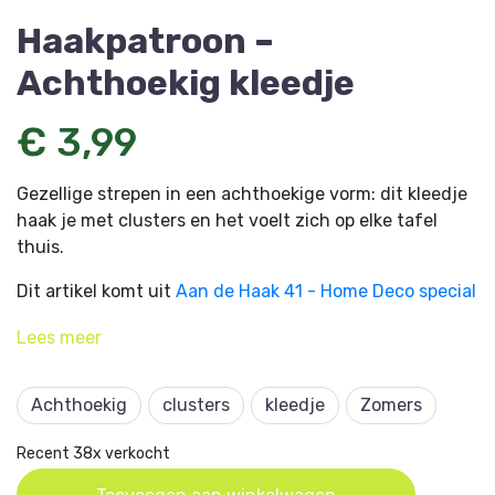
Haakpatroon –
Achthoekig kleedje
€ 3,99
Gezellige strepen in een achthoekige vorm: dit kleedje
haak je met clusters en het voelt zich op elke tafel
thuis.
Dit artikel komt uit
Aan de Haak 41 - Home Deco special
en is ontworpen door Bérita van den Bedem.
Lees
meer
Achthoekig
clusters
kleedje
Zomers
Recent 38x verkocht