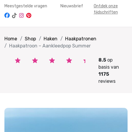
Meestgestelde vragen
Nieuwsbrief
Ontdek onze
tijdschriften
Home
Shop
Haken
Haakpatronen
Haakpatroon – Aankleedpop Summer
8.5
op
basis van
1175
reviews