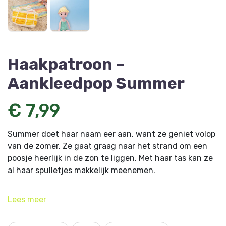
Haakpatroon –
Aankleedpop Summer
€ 7,99
Summer doet haar naam eer aan, want ze geniet volop
van de zomer. Ze gaat graag naar het strand om een
poosje heerlijk in de zon te liggen. Met haar tas kan ze
al haar spulletjes makkelijk meenemen.
Dit artikel komt uit
Amigurumi Magazine 20
en is
Lees
meer
ontworpen door Designer: Paulien de Nekker,
haaktijd.nl