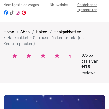
Meestgestelde vragen
Nieuwsbrief
Ontdek onze
tijdschriften
Home
Shop
Haken
Haakpakketten
Haakpakket – Carrousel én kerstmarkt (uit
Kerstdorp haken)
8.5
op
basis van
1175
reviews