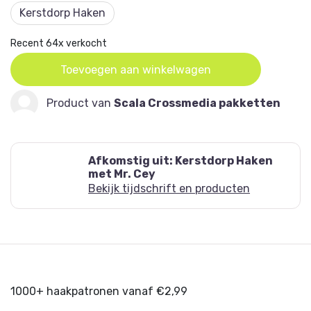
Kerstdorp Haken
Het haakpatroon vind je in het boek Kerstdorp Haken,
dat apart verkrijgbaar is. Bestel nu het bijbehorende
Recent 64x verkocht
garenpakket!
Toevoegen aan winkelwagen
Alle pakketten zijn samengesteld met
kwaliteitsgaren van LangYarns en sluiten perfect
Product van
Scala Crossmedia pakketten
aan op het boek.
Afkomstig uit: Kerstdorp Haken
met Mr. Cey
Bekijk tijdschrift en producten
1000+ haakpatronen vanaf €2,99