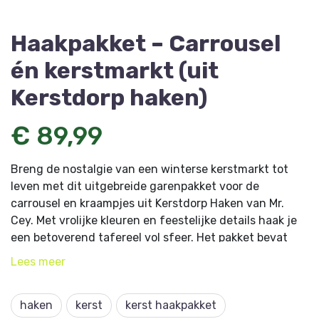
Haakpakket – Carrousel
én kerstmarkt (uit
Kerstdorp haken)
€ 89,99
Breng de nostalgie van een winterse kerstmarkt tot
leven met dit uitgebreide garenpakket voor de
carrousel en kraampjes uit Kerstdorp Haken van Mr.
Cey. Met vrolijke kleuren en feestelijke details haak je
een betoverend tafereel vol sfeer. Het pakket bevat
alle benodigde garens van Lang Yarns in de juiste
Lees
meer
kleuren en hoeveelheden. Er zitten ook alle andere
benodigdheden bij zodat je direct aan de slag kunt
haken
kerst
kerst haakpakket
gaan.