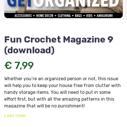
Fun Crochet Magazine 9
(download)
€ 7,99
Whether you’re an organized person or not, this issue
will help you to keep your house free from clutter with
handy storage items. You will need to put in some
effort first, but with all the amazing patterns in this
magazine that will be no punishment!
Lees
meer
Please note that you are purchasing a download
that you will receive by way of a link that allows