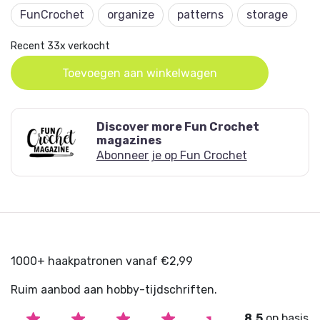
you to download and save the PDF file.
FunCrochet
organize
patterns
storage
Tip: don’t want to lose the file? Then create an
Recent 33x verkocht
account on Hobbyou.nl during your purchase so
you can always find your online items again.
Toevoegen aan winkelwagen
Discover more Fun Crochet
magazines
Abonneer je op Fun Crochet
1000+ haakpatronen vanaf €2,99
Ruim aanbod aan hobby-tijdschriften.
8.5
op basis