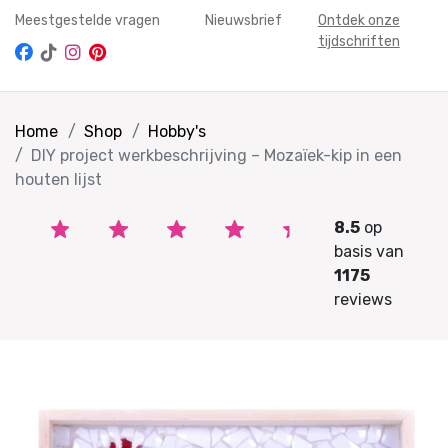
Meestgestelde vragen
Nieuwsbrief
Ontdek onze
tijdschriften
Home
Shop
Hobby's
DIY project werkbeschrijving – Mozaïek-kip in een
houten lijst
8.5
op
basis van
1175
reviews