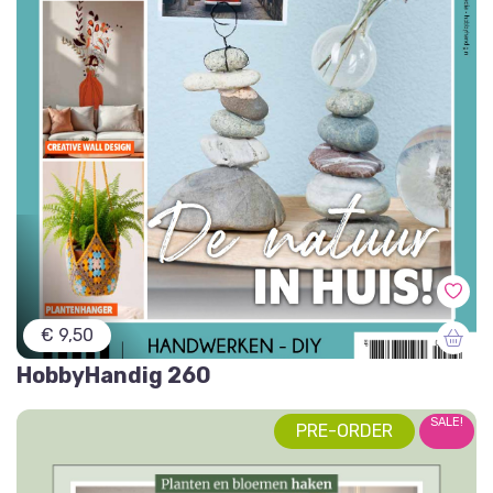
€ 9,50
HobbyHandig 260
SALE!
PRE-ORDER