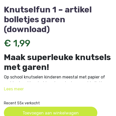
Knutselfun 1 – artikel
bolletjes garen
(download)
€ 1,99
Maak superleuke knutsels
met garen!
Op school knutselen kinderen meestal met papier of
met karton. Maar het is ook erg leuk om met bolletjes
Lees
meer
garen aan de slag te gaan! Knutsel samen met de
kinderen de leukste dingen, zoals lieve slangen en
stoere draken. IdeeÃ«n zijn er genoeg!
Recent 55x verkocht
Kunnen jouw kinderen en jij geen genoeg krijgen van
Toevoegen aan winkelwagen