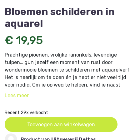
Bloemen schilderen in
aquarel
€ 19,95
Prachtige pioenen, vrolijke ranonkels, levendige
tulpen… gun jezelf een moment van rust door
wondermooie bloemen te schilderen met aquarelverf.
Het is heerlijk om te doen én je hebt er niet veel tijd
voor nodig. Om je op weg te helpen, vind je naast
talloze tips ook een overzicht van het materiaal dat je
Lees
meer
nodig hebt en de kleuren die je vaak zal gebruiken.
Kortom, je vindt alle informatie die je nodig hebt om
Recent 29x verkocht
aan je aquarelavontuur te beginnen. Gebrocheerde
uitgave met flappen.
Toevoegen aan winkelwagen
Product van
Uitgeverij Deltas