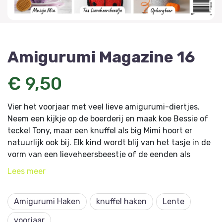
Amigurumi Magazine 16
€ 9,50
Vier het voorjaar met veel lieve amigurumi-diertjes.
Neem een kijkje op de boerderij en maak koe Bessie of
teckel Tony, maar een knuffel als big Mimi hoort er
natuurlijk ook bij. Elk kind wordt blij van het tasje in de
vorm van een lieveheersbeestje of de eenden als
knuffeldoekje. Haak je zen met de vlinder yogi of haak
Lees
meer
bloemenelfje Poppy, deel 3 van de bloemenelfserie.
Binnenkort staat Pasen alweer voor de deur, haak
Amigurumi Haken
knuffel haken
Lente
grappige paashazen of een feetastisch bloemetje als
versiering.
voorjaar