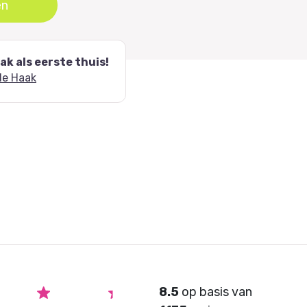
en
k als eerste thuis!
de Haak
8.5
op basis van