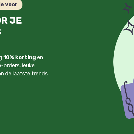
je voor
OR JE
S
ng
10% korting
en
-orders, leuke
an de laatste trends