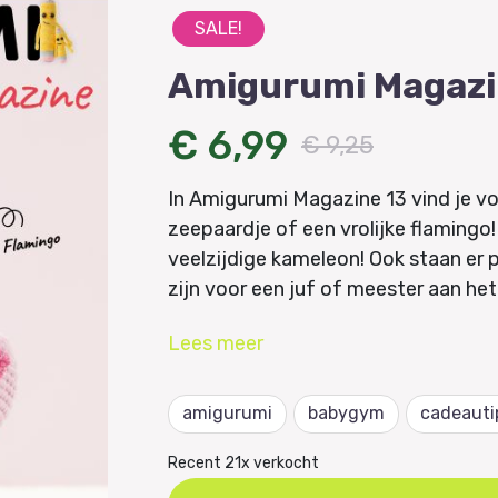
SALE!
Amigurumi Magazi
€ 6,99
€ 9,25
In Amigurumi Magazine 13 vind je vo
zeepaardje of een vrolijke flamingo
veelzijdige kameleon! Ook staan er p
zijn voor een juf of meester aan het
een mooie babygym en het laatste d
Lees
meer
Let op:
Deze uitgave is onderdeel 
(inclusief specials). Nog geen abon
amigurumi
babygym
cadeauti
Recent 21x verkocht