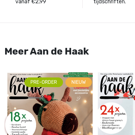
vanaf €2,99
tijdschriften.
Meer Aan de Haak
PRE-ORDER
NIEUW