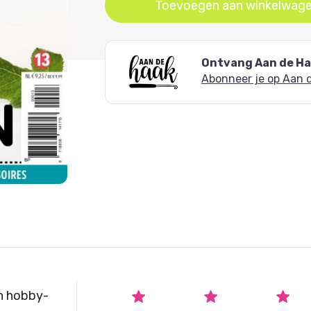
Oorspronkelijke
Huidige
Toevoegen aan winkelwag
prijs
prijs
was:
is:
€ 9,25.
€ 6,99.
Ontvang Aan de Haa
Abonneer je op Aan 
n hobby-