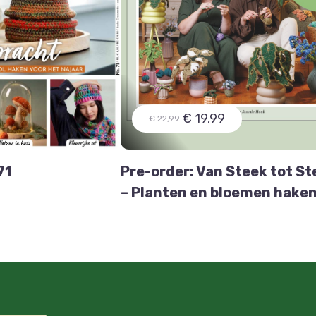
€ 19,99
€ 22,99
71
Pre-order: Van Steek tot St
– Planten en bloemen hake