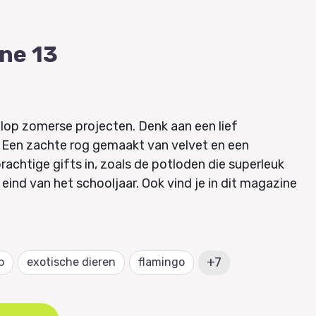
ne 13
lop zomerse projecten. Denk aan een lief
! Een zachte rog gemaakt van velvet en een
rachtige gifts in, zoals de potloden die superleuk
 eind van het schooljaar. Ook vind je in dit magazine
eel van de populaire gereedschapskist.
van het Aan de Haak Amigurumi abonnement
nement inclusief specials, upgrade
hier
!
+7
p
exotische dieren
flamingo