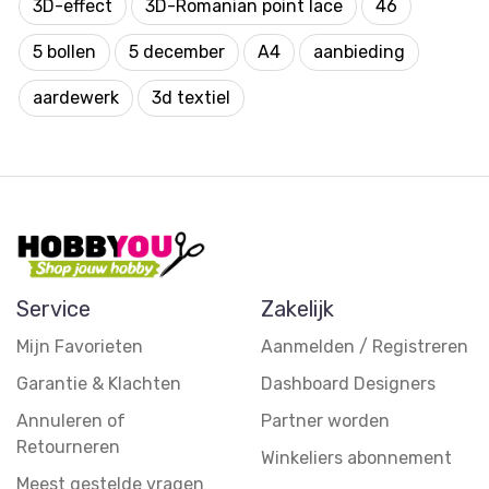
3D-effect
3D-Romanian point lace
46
5 bollen
5 december
A4
aanbieding
aardewerk
3d textiel
Service
Zakelijk
Mijn Favorieten
Aanmelden / Registreren
Garantie & Klachten
Dashboard Designers
Annuleren of
Partner worden
Retourneren
Winkeliers abonnement
Meest gestelde vragen