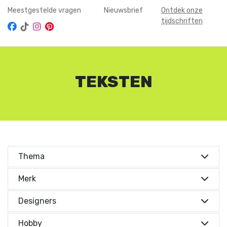
Meestgestelde vragen
Nieuwsbrief
Ontdek onze
tijdschriften
TEKSTEN
Thema
Merk
Merken
Designers
Designers
Merken
Textiel Plus
(1)
Hobby