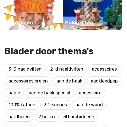
Knutselen
Pakketten
Blader door thema's
3-D naaldvilten
2-d naaldvilten
accessoires
accessoires breien
aan de haak
aankleedpop
aapje
aan de haak special
accessoire
100% katoen
3D-scènes
aan de wand
aardbeien
2 bollen
3D orchideeën