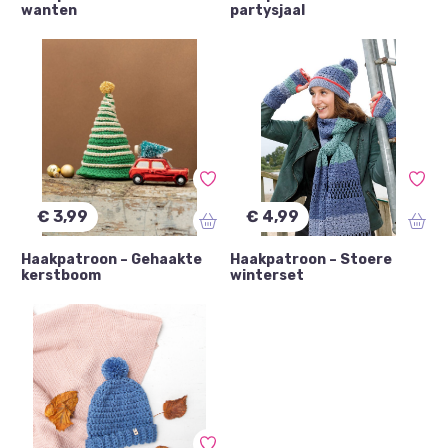
wanten
partysjaal
€ 3,99
€ 4,99
Haakpatroon – Gehaakte
Haakpatroon – Stoere
kerstboom
winterset