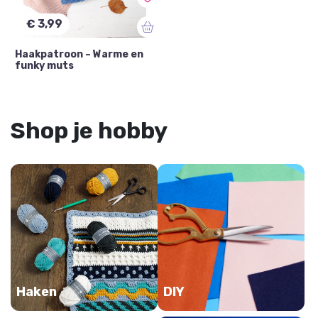
€ 3,99
Haakpatroon – Warme en
funky muts
Shop je hobby
Haken
DIY