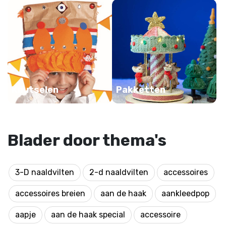
Knutselen
Pakketten
Blader door thema's
3-D naaldvilten
2-d naaldvilten
accessoires
accessoires breien
aan de haak
aankleedpop
aapje
aan de haak special
accessoire