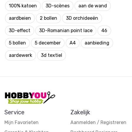
100% katoen
3D-scènes
aan de wand
aardbeien
2 bollen
3D orchideeën
3D-effect
3D-Romanian point lace
46
5 bollen
5 december
A4
aanbieding
aardewerk
3d textiel
Service
Zakelijk
Mijn Favorieten
Aanmelden / Registreren