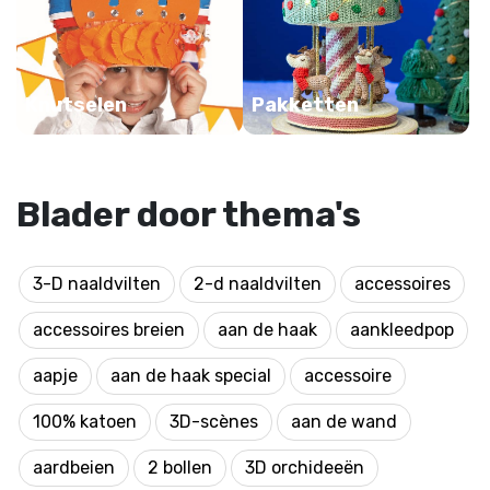
Knutselen
Pakketten
Blader door thema's
3-D naaldvilten
2-d naaldvilten
accessoires
accessoires breien
aan de haak
aankleedpop
aapje
aan de haak special
accessoire
100% katoen
3D-scènes
aan de wand
aardbeien
2 bollen
3D orchideeën