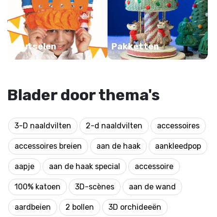
Knutselen
Pakketten
Blader door thema's
3-D naaldvilten
2-d naaldvilten
accessoires
accessoires breien
aan de haak
aankleedpop
aapje
aan de haak special
accessoire
100% katoen
3D-scènes
aan de wand
aardbeien
2 bollen
3D orchideeën